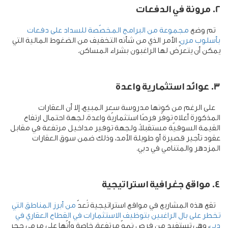
2. مرونة في الدفعات
تم وضع
مجموعة من البرامج المخصّصة للسداد على دفعات
بأسلوب مرن
، الأمر الذي من شأنه التخفيف من الضغوط المالية التي
يمكن أن يتعرّض لها الراغبون بشراء المساكن.
3. عوائد استثمارية واعدة
على الرغم من كونها مدروسة سعر المبيع، إلا أن العقارات
المذكورة أعلاه توفّر فرصًا استثماريّة واعدة، لجهة احتمال ارتفاع
القيمة السوقيّة مستقبلاً، ولجهة توفير مداخيل مرتفعة في مقابل
عقود تأجير قصيرة أو طويلة الأمد، وذلك ضمن سوق العقارات
المزدهر والمتنامي في دبي
.
4. مواقع جغرافية استراتيجية
تقع هذه المشاريع في مواقع استراتيجية تُعدّ
من أبرز المناطق التي
تخطر على بال الراغبين بتوظيف الاستثمارات في القطاع العقاري في
دبي
، وهي تستفيد من فرص نموّ مرتفعة، خاصة وأنّها على مرمى حجر