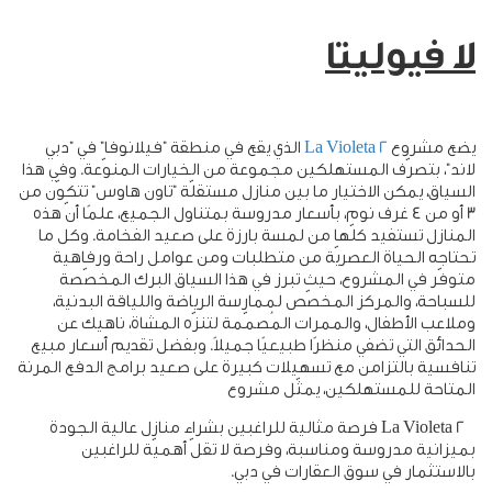
لا فيوليتا
يضع مشروع
La Violeta 2
الذي يقع في منطقة "فيلانوفا" في "دبي
لاند"، بتصرّف المستهلكين مجموعة من الخيارات المنوّعة. وفي هذا
السياق، يمكن الاختيار ما بين منازل مستقلّة "تاون هاوس" تتكوّن من
3 أو من 4 غرف نوم، بأسعار مدروسة بمتناول الجميع، علمًا أنّ هذه
المنازل تستفيد كلّها من لمسة بارزة على صعيد الفخامة. وكل ما
تحتاجه الحياة العصريّة من متطلبات ومن عوامل راحة ورفاهية
متوفّر في المشروع، حيث تبرز في هذا السياق البرك المخصّصة
للسباحة، والمركز المخصّص لممارسة الرياضة واللياقة البدنية،
وملاعب الأطفال، والممرات المُصمّمة لتنزّه المشاة، ناهيك عن
الحدائق التي تضفي منظرًا طبيعيًا جميلاً. وبفضل تقديم أسعار مبيع
تنافسية بالتزامن مع تسهيلات كبيرة على صعيد برامج الدفع المرنة
المتاحة للمستهلكين، يمثّل مشروع
La Violeta 2
فرصة مثالية للراغبين بشراء منازل عالية الجودة
بميزانية مدروسة ومناسبة، وفرصة لا تقلّ أهميّة للراغبين
بالاستثمار في سوق العقارات في دبي.