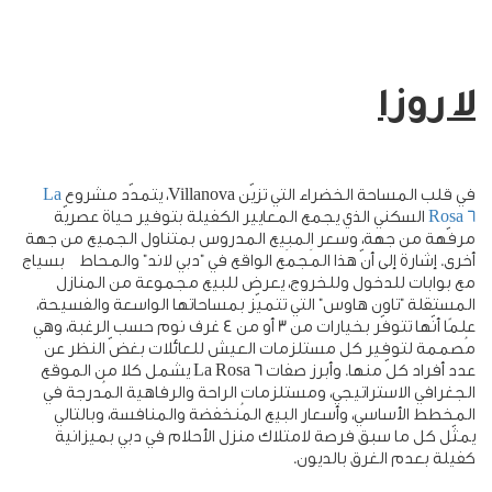
لا روزا
في قلب المساحة الخضراء التي تزيّن
Villanova
، يتمدّد مشروع
La
Rosa 6
السكني الذي يجمع المعايير الكفيلة بتوفير حياة عصريّة
مرفّهة من جهة، وسعر المبيع المدروس بمتناول الجميع من جهة
أخرى. إشارة إلى أنّ هذا المَجمَع الواقع في "دبي لاند" والمحاط بسياج
مع بوابات للدخول وللخروج، يعرض للبيع مجموعة من المنازل
المستقلة "تاون هاوس" التي تتميّز بمساحاتها الواسعة والفسيحة،
علمًا أنّها تتوفّر بخيارات من 3 أو من 4 غرف نوم حسب الرغبة، وهي
مُصممة لتوفير كل مستلزمات العيش للعائلات بغضّ النظر عن
عدد أفراد كلّ منها. وأبرز صفات
La Rosa 6
يشمل كلا من الموقع
الجغرافي الاستراتيجي، ومستلزمات الراحة والرفاهية المُدرجة في
المخطط الأساسي، وأسعار البيع المُنخفضة والمنافسة، وبالتالي
يمثّل كل ما سبق فرصة لامتلاك منزل الأحلام في دبي بميزانية
كفيلة بعدم الغرق بالديون.