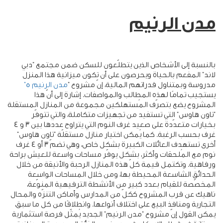
مدن الرنيم
بالنسبة إلى الأشخاص الذين يتطلّعون للسكن ضمن مجتمع "دبي
لاند" المفعم بالحياة ويحرصون على أن تكون ميزانية هذا المنزل
مدروسة وبمتناول قدراتهم المالية، إنّ مشروع "
مدن الرنيم 5"
يستجيب تمامًا لهذه المطالب والمواصفات. إشارة إلى أنّ هذا
المشروع يضع بتصرّف المُستهلكين مجموعة من المنازل المستقلة
"تاون هاوس" التي تستفيد من تجهيزات متكاملة، والتي تتوفّر
بخيارات متعدّدة على صعيد غرف النوم التي يتراوح عددها بين 3 و 4
غرف بحسب الرغبة. كما يُمكن اختيار منازل مستقلّة "تاون هاوس"
أخرى تستهدف العائلات الكبيرة بشكل خاص، وهي تضمّ 3 أو 4 غرف
نوم مع المُلحقات وأكثر، بشكل يوفّر مساحات واسعة للعيش براحة
ورفاهية. وتكتمل قيمة كلّ هذه المنازل الرحبة والأنيقة من خلال
الحدائق الشاسعة المحيطة بها، ومن خلال المساحات الواسعة
المخصّصة للقيام بعدد كبير من الأنشطة الترفيهية المنوّعة،
ناهيك عن قرب المشروع ككلّ من المدارس وأماكن التنزّه والمحال
التجارية ومنافذ البيع على اختلاف أنواعها. وانطلاقًا من كل ما سبق،
يمكن القول إنّ مشروع "مدن الرنيم" الجديد يُمثّل فرصة استثمارية