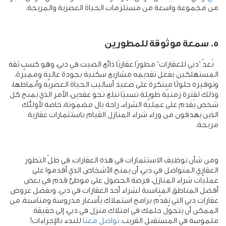
من مجموعة واسعة من مستلزمات الحياة العصرية والمريحة
.
5. سمعة موثوقة للمطورين
تُعدّ "دبي للعقارات" مطورًا عقاريًا ذائع الصيت في دبي، وهو كسب ثقة
المستهلكين بفعل تقديمه مشاريع سكنية بجودة عالية ومميّزة،
وتوفيره حلولًا مبتكرة على صعيد أساليب الحياة العصريّة وأنماطها،
وذلك لفترة زمنيّة طويلة نسبيًا تبلغ نحو عقدين، الأمر الذي يمنح كل
شخص يُقدم على عمليّة الشراء، راحة بال مضمونة، خاصة لأولئك
الذين يهدفون من وراء شراء المنازل القيام باستثمارات عقارية
مربحة
.
ومن شأن توظيف الاستثمارات في هذه العقارات، في ظلّ التطور
العقاري المتواصل في دبي، أن يمنح الأشخاص الذي أقدموا على
عمليّات شراء المنازل، فرصة الحصول على موطئ قدم في بعض
أفضل المناطق المناسبة لشراء أحد العقارات في دبي. وبفضل عروض
عقارات دبي التي تقدّم برامج استملاك بأسعار مدروسة ومناسبة، من
الممكن أن يتحوّل حلمك في امتلاك منزل في دبي، إلى حقيقة
ملموسة في المستقبل القريب.
تواصل معنا
للبدء بالإجراءات!